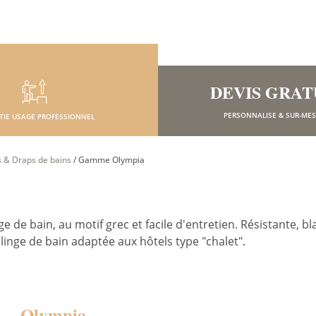
DEVIS GRAT
PERSONNALISE & SUR-ME
TIE USAGE PROFESSIONNEL
s & Draps de bains
/
Gamme Olympia
e bain, au motif grec et facile d'entretien. Résistante, bla
nge de bain adaptée aux hôtels type "chalet".
Olympia