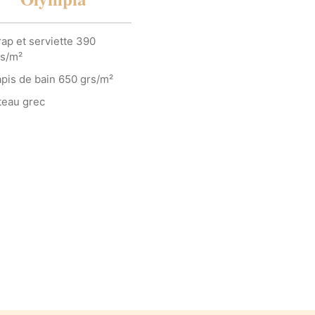
ap et serviette 390
rs/m²
pis de bain 650 grs/m²
teau grec