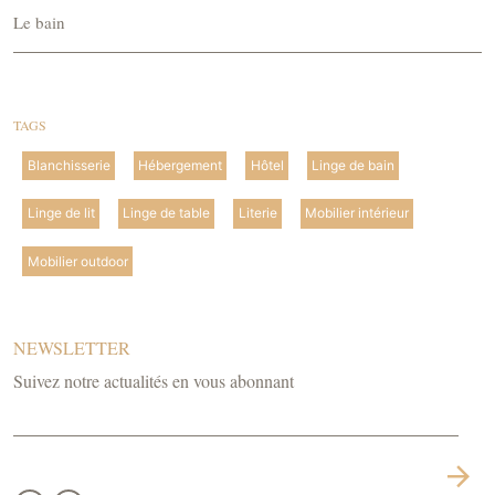
Le bain
TAGS
Blanchisserie
Hébergement
Hôtel
Linge de bain
Linge de lit
Linge de table
Literie
Mobilier intérieur
Mobilier outdoor
NEWSLETTER
Suivez notre actualités en vous abonnant