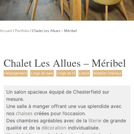
Accueil
/
Portfolio
/
Chalet Les Allues – Méribel
Chalet Les Allues – Méribel
Hébergement
Linge de bain
Linge de lit
Literie
Mobilier intérieur
Un salon spacieux équipé de Chesterfield sur
mesure.
Une salle à manger offrant une vue splendide avec
chaises
nos
créées pour l’occasion.
literie
Des chambres agréables avec de la
de grande
décoration
qualité et de la
individualisée.