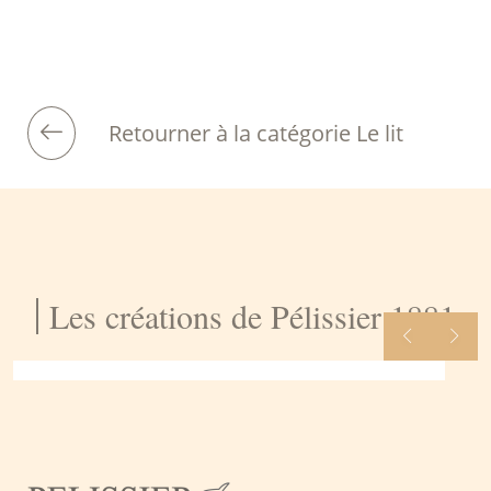
Retourner à la catégorie Le lit
Les créations de Pélissier 1881
Restaurant de plage Le Lido –
Aix Les Bains