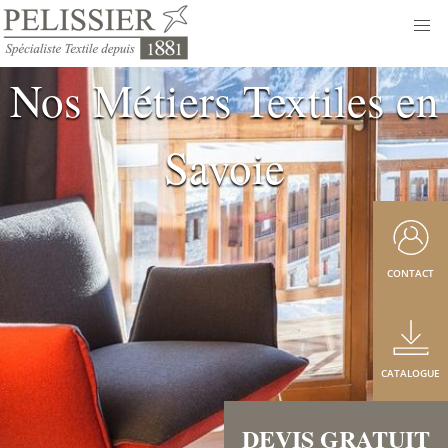
Nos Métiers Textiles en
Savoie
CONTACT
CATALOGUE
DEVIS GRATUIT